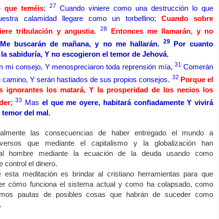
27
o que teméis
;
Cuando viniere como una destrucción lo que
uestra calamidad llegare como un torbellino;
Cuando sobre
28
iere tribulación y angustia.
Entonces me llamarán, y no
29
;
Me buscarán de mañana, y no me hallarán.
Por cuanto
 la sabiduría, Y no escogieron el temor de Jehová
,
31
on mi consejo, Y menospreciaron toda reprensión mía,
Comerán
32
su camino, Y serán hastiados de sus propios consejos.
Porque el
s ignorantes los matará, Y la prosperidad de los necios los
33
der;
Mas 
el que me oyere, habitará confiadamente Y vivirá
n temor del mal.
ualmente las consecuencias de haber entregado el mundo a
versos que mediante el capitalismo y la globalización han
 al hombre mediante la ecuación de la deuda usando como
 control el dinero.
e esta meditación es brindar al cristiano herramientas para que
er cómo funciona el sistema actual y como ha colapsado, como
emos pautas de posibles cosas que habrán de suceder como
.