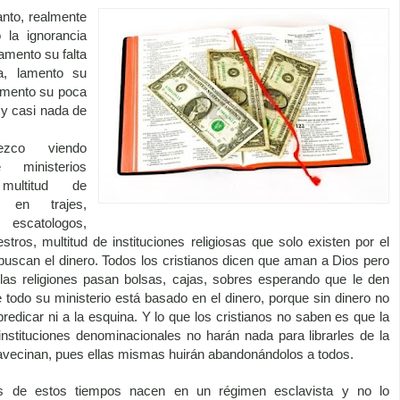
nto, realmente
 la ignorancia
lamento su falta
a, lamento su
amento su poca
 y casi nada de
ezco viendo
 ministerios
 multitud de
s en trajes,
escatologos,
stros, multitud de instituciones religiosas que solo existen por el
 buscan el dinero. Todos los cristianos dicen que aman a Dios pero
 las religiones pasan bolsas, cajas, sobres esperando que le den
e todo su ministerio está basado en el dinero, porque sin dinero no
 predicar ni a la esquina. Y lo que los cristianos no saben es que la
s instituciones denominacionales no harán nada para librarles de la
 avecinan, pues ellas mismas huirán abandonándolos a todos.
os de estos tiempos nacen en un régimen esclavista y no lo