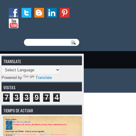
TRANSLATE
Powered by
Translate
VISITAS
7
3
3
9
7
4
TIEMPO DE ACTUAR