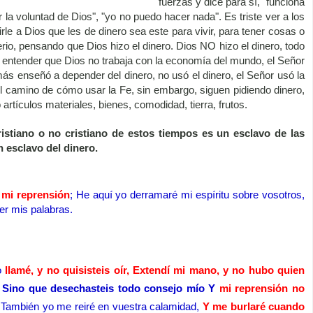
fuerzas y dice para sí, "funciona
r la voluntad de Dios", "yo no puedo hacer nada". Es triste ver a los
irle a Dios que les de dinero sea este para vivir, para tener cosas o
erio, pensando que Dios hizo el dinero. Dios NO hizo el dinero, todo
e entender que Dios no trabaja con la economía del mundo, el Señor
más enseñó a depender del dinero, no usó el dinero, el Señor usó la
l camino de cómo usar la Fe, sin embargo, siguen pidiendo dinero,
 artículos materiales, bienes, comodidad, tierra, frutos.
istiano o no cristiano de estos tiempos es un esclavo de las
 esclavo del dinero.
 mi reprensión
; He aquí yo derramaré mi espíritu sobre vosotros,
er mis palabras.
o
llamé, y no quisisteis oír, Extendí mi mano, y no hubo quien
5
Sino que desechasteis todo consejo mío Y
mi reprensión no
6
También yo me reiré en vuestra calamidad,
Y me burlaré cuando