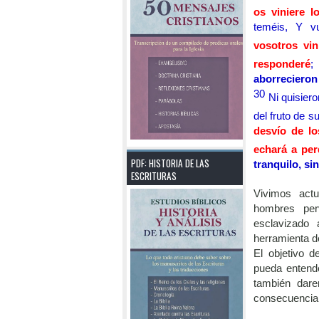
os viniere l
teméis, Y v
vosotros vin
responderé
aborrecieron
30
Ni quisier
del fruto de 
desvío de lo
echará a per
PDF: HISTORIA DE LAS
tranquilo, si
ESCRITURAS
Vivimos act
hombres per
esclavizado
herramienta de
El objetivo d
pueda entend
también dar
consecuencia