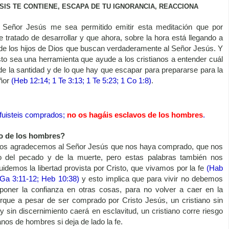
ISIS TE CONTIENE, ESCAPA DE TU IGNORANCIA, REACCIONA
 Señor Jesús me sea permitido emitir esta meditación que por
e tratado de desarrollar y que ahora, sobre la hora está llegando a
 de los hijos de Dios que buscan verdaderamente al Señor Jesús. Y
to sea una herramienta que ayude a los cristianos a entender cuál
de la santidad y de lo que hay que escapar para prepararse para la
eñor
(Heb 12:14; 1 Te 3:13; 1 Te 5:23; 1 Co 1:8)
.
 fuisteis comprados;
no os hagáis esclavos de los hombres
.
o de los hombres?
nos agradecemos al Señor Jesús que nos haya comprado, que nos
do del pecado y de la muerte, pero estas palabras también nos
idemos la libertad provista por Cristo, que vivamos por la fe
(Hab
 Ga 3:11-12; Heb 10:38)
y esto implica que para vivir no debemos
poner la confianza en otras cosas,
para no volver a caer en la
orque a pesar de ser comprado por Cristo Jesús, un cristiano sin
y sin discernimiento caerá en esclavitud, un cristiano corre riesgo
nos de hombres si deja de lado la fe.