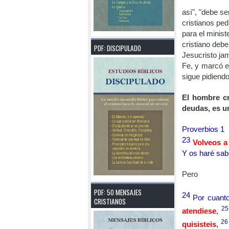
así", "debe se
cristianos ped
para el minist
cristiano deb
PDF: DISCIPULADO
Jesucristo ja
Fe, y marcó e
sigue pidiendo
El hombre cr
deudas, es un
Proverbios 1
23
Volveos a
Y os haré sab
Pero
PDF: 50 MENSAJES
24
Por cuant
CRISTIANOS
2
atendiese
,
2
quisisteis
,