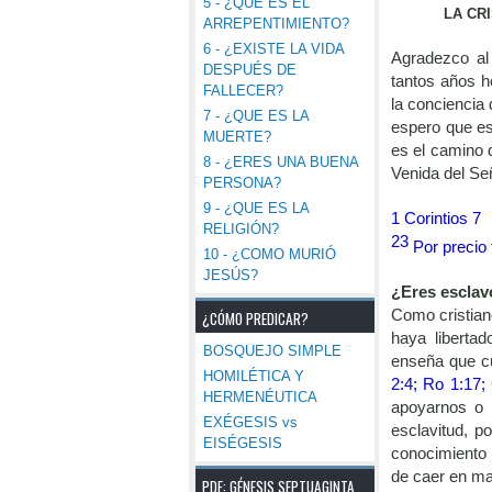
5 - ¿QUE ES EL
LA CR
ARREPENTIMIENTO?
6 - ¿EXISTE LA VIDA
Agradezco al
DESPUÉS DE
tantos años h
FALLECER?
la conciencia
7 - ¿QUE ES LA
espero que es
MUERTE?
es el camino 
8 - ¿ERES UNA BUENA
Venida del S
PERSONA?
9 - ¿QUE ES LA
1 Corintios 7
RELIGIÓN?
23
Por precio
10 - ¿COMO MURIÓ
JESÚS?
¿Eres esclav
Como cristia
¿CÓMO PREDICAR?
haya liberta
BOSQUEJO SIMPLE
enseña que cu
HOMILÉTICA Y
2:4; Ro 1:17;
HERMENÉUTICA
apoyarnos o 
EXÉGESIS vs
esclavitud, p
EISÉGESIS
conocimiento 
de caer en ma
PDF: GÉNESIS SEPTUAGINTA