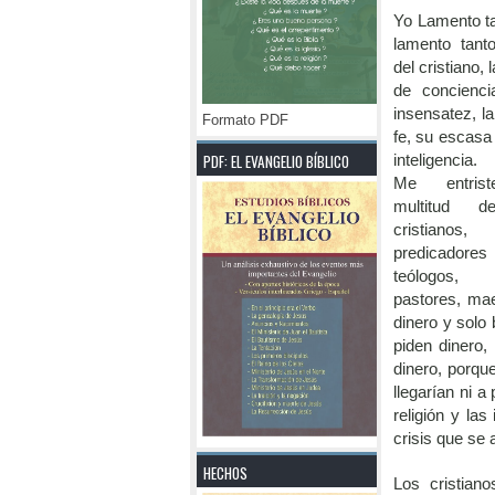
Yo Lamento ta
lamento tanto
del cristiano, 
de concienci
insensatez, l
Formato PDF
fe, su escasa
PDF: EL EVANGELIO BÍBLICO
inteligencia.
Me entrist
multitud de
cristianos,
predicadore
teólogos, 
pastores, mae
dinero y solo
piden dinero,
dinero, porqu
llegarían ni a
religión y la
crisis que se
HECHOS
Los cristian