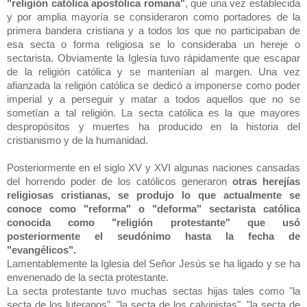
"religión católica apostólica romana"
, que una vez establecida
y por amplia mayoría se consideraron como portadores de la
primera bandera cristiana y a todos los que no participaban de
esa secta o forma religiosa se lo consideraba un hereje o
sectarista. Obviamente la Iglesia tuvo rápidamente que escapar
de la religión católica y se mantenían al margen. Una vez
afianzada la religión católica se dedicó a imponerse como poder
imperial y a perseguir y matar a todos aquellos que no se
sometían a tal religión. La secta católica es la que mayores
despropósitos y muertes ha producido en la historia del
cristianismo y de la humanidad.
Posteriormente en el siglo XV y XVI algunas naciones cansadas
del horrendo poder de los católicos generaron
otras herejías
religiosas cristianas, se produjo lo que actualmente se
conoce como "reforma" o "deforma" sectarista católica
conocida como "religión protestante" que usó
posteriormente el seudónimo hasta la fecha de
"evangélicos".
Lamentablemente la Iglesia del Señor Jesús se ha ligado y se ha
envenenado de la secta protestante.
La secta protestante tuvo muchas sectas hijas tales como "la
secta de los luteranos", "la secta de los calvinistas", "la secta de