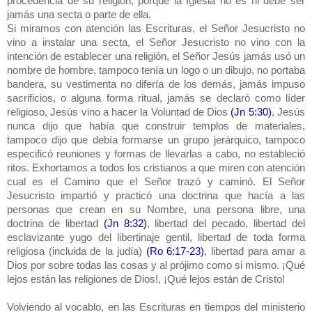
procedencia de su religión, porque la Iglesia no es ni debe ser
jamás una secta o parte de ella.
Si miramos con atención las Escrituras, el Señor Jesucristo no
vino a instalar una secta, el Señor Jesucristo no vino con la
intención de establecer una religión, el Señor Jesús jamás usó un
nombre de hombre, tampoco tenía un logo o un dibujo, no portaba
bandera, su vestimenta no difería de los demás, jamás impuso
sacrificios, o alguna forma ritual, jamás se declaró como líder
religioso, Jesús vino a hacer la Voluntad de Dios
(Jn 5:30)
, Jesús
nunca dijo que había que construir templos de materiales,
tampoco dijo que debía formarse un grupo jerárquico, tampoco
especificó reuniones y formas de llevarlas a cabo, no estableció
ritos. Exhortamos a todos los cristianos a que miren con atención
cual es el Camino que el Señor trazó y caminó. El Señor
Jesucristo impartió y practicó una doctrina que hacía a las
personas que crean en su Nombre, una persona libre, una
doctrina de libertad
(Jn 8:32)
, libertad del pecado, libertad del
esclavizante yugo del libertinaje gentil, libertad de toda forma
religiosa (incluida de la judía)
(Ro 6:17-23)
, libertad para amar a
Dios por sobre todas las cosas y al prójimo como si mismo. ¡Qué
lejos están las religiones de Dios!, ¡Qué lejos están de Cristo!
Volviendo al vocablo, en las Escrituras en tiempos del ministerio