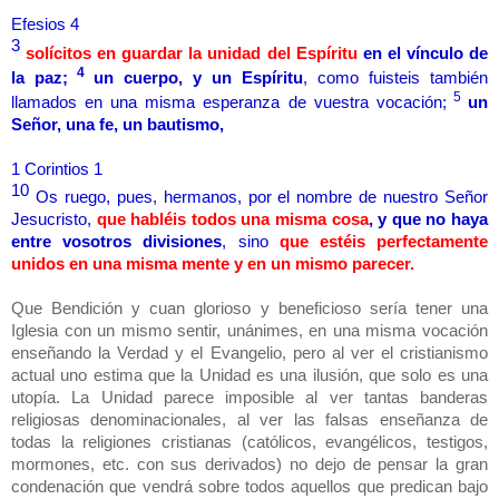
Efesios 4
3
solícitos en guardar la unidad del Espíritu
en el vínculo de
4
la paz;
un cuerpo, y un Espíritu
, como fuisteis también
5
llamados en una misma esperanza de vuestra vocación;
un
Señor, una fe, un bautismo,
1 Corintios 1
10
Os ruego, pues, hermanos, por el nombre de nuestro Señor
Jesucristo,
que habléis todos una misma cosa
, y que no haya
entre vosotros divisiones
, sino
que estéis perfectamente
unidos en una misma mente y en un mismo parecer.
Que Bendición y cuan glorioso y beneficioso sería tener una
Iglesia con un mismo sentir, unánimes, en una misma vocación
enseñando la Verdad y el Evangelio, pero al ver el cristianismo
actual uno estima que la Unidad es una ilusión, que solo es una
utopía. La Unidad parece imposible al ver tantas banderas
religiosas denominacionales, al ver las falsas enseñanza de
todas la religiones cristianas (católicos, evangélicos, testigos,
mormones, etc. con sus derivados) no dejo de pensar la gran
condenación que vendrá sobre todos aquellos que predican bajo