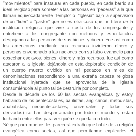
"movimientos" para instaurar en cada pueblo, en cada barrio su
ideal religioso para someter a las personas en "peceras" a la que
llaman equivocadamente "templo" o "Iglesia" bajo la supervisión
de un "líder" o "pastor" que no es otra cosa que un títere de la
institución religiosa que vive a costa de los congregante y
entretiene a los congregante con métodos y espectáculos
despojando a las personas de sus bienes y dinero. Fue así como
los americanos mediante sus recursos invirtieron dinero y
personas envenenado a las naciones con su falso evangelio para
cosechar esclavos, bienes, dinero y más recursos, fue así como
atacaron a la Iglesia, dejándola en esta deplorable condición de
un cuerpo muerto dividido en mil pedazos en miles de
denominaciones respondiendo a una extraña cabeza religiosa
institucional injertada que se aprovecha de la Iglesia
consumiéndola al punto tal de destruirla por completo.
Desde la década de los 60 las sectas evangélicas (y estoy
hablando de los pentecostales, bautistas, anglicanos, metodistas,
anabatistas, neopentecostales, universales y todos sus
derivados) se han desparramado por todo el mundo y están
luchando entre ellos para ver quién se queda con todo.
Sé que para muchos les parecerá extraño que hable de la religión
evangélica como sectas, así que permítanme explicarles el