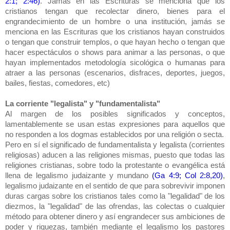
2:1; 2:46)
. Jamás en las Escrituras se menciona que los
cristianos tengan que recolectar dinero, bienes para el
engrandecimiento de un hombre o una institución, jamás se
menciona en las Escrituras que los cristianos hayan construidos
o tengan que construir templos, o que hayan hecho o tengan que
hacer espectáculos o shows para animar a las personas, o que
hayan implementados metodología sicológica o humanas para
atraer a las personas (escenarios, disfraces, deportes, juegos,
bailes, fiestas, comedores, etc)
La corriente "legalista" y "fundamentalista"
Al margen de los posibles significados y conceptos,
lamentablemente se usan estas expresiones para aquellos que
no responden a los dogmas establecidos por una religión o secta.
Pero en sí el significado de fundamentalista y legalista (corrientes
religiosas) aducen a las religiones mismas, puesto que todas las
religiones cristianas, sobre todo la protestante o evangélica está
llena de legalismo judaizante y mundano
(Ga 4:9; Col 2:8,20)
,
legalismo judaizante en el sentido de que para sobrevivir imponen
duras cargas sobre los cristianos tales como la "legalidad" de los
diezmos, la "legalidad" de las ofrendas, las colectas o cualquier
método para obtener dinero y así engrandecer sus ambiciones de
poder y riquezas, también mediante el legalismo los pastores