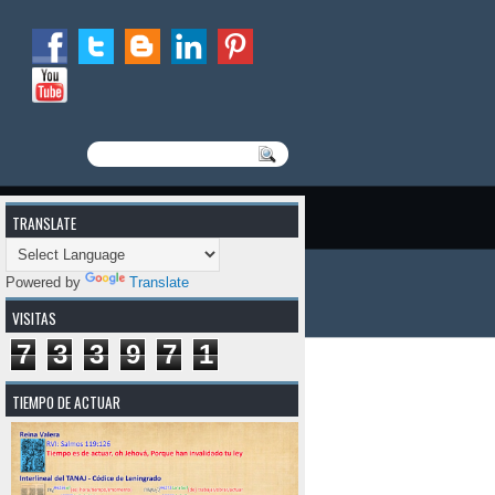
TRANSLATE
Powered by
Translate
VISITAS
7
3
3
9
7
1
TIEMPO DE ACTUAR