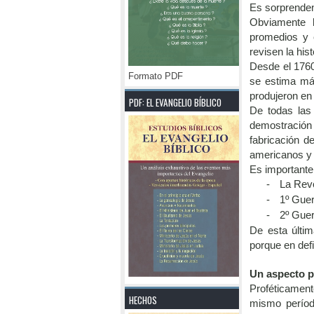
Es sorprendent
Obviamente l
promedios y 
revisen la his
Desde el 1760
Formato PDF
se estima más
produjeron en 
PDF: EL EVANGELIO BÍBLICO
De todas las 
demostración 
fabricación d
americanos y 
Es importante
-
La Rev
-
1º Guer
-
2º Guer
De esta últi
porque en defi
Un aspecto p
Proféticament
HECHOS
mismo períod