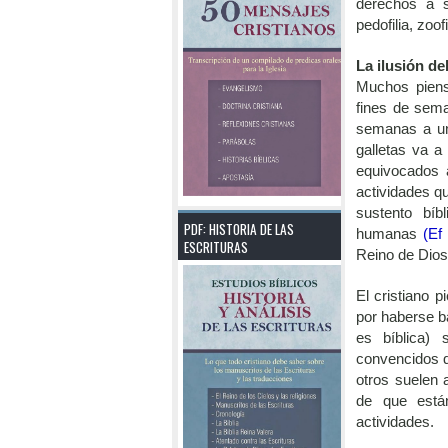
derechos a s
pedofilia, zoofi
La ilusión de
Muchos piens
fines de sema
semanas a una
galletas va a
equivocados a
actividades q
sustento bíb
PDF: HISTORIA DE LAS
humanas
(Ef
ESCRITURAS
Reino de Dios 
El cristiano 
por haberse b
es bíblica) 
convencidos q
otros suelen 
de que están
actividades.