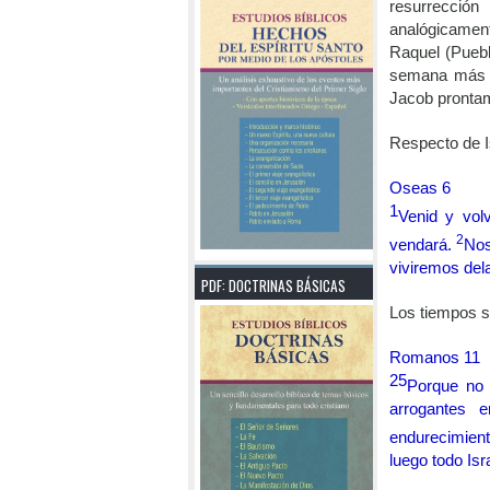
resurrecció
analógicamen
Raquel (Pueblo
semana más po
Jacob prontam
Respecto de Is
Oseas 6
1
Venid y vol
2
vendará.
Nos
viviremos dela
PDF: DOCTRINAS BÁSICAS
Los tiempos s
Romanos 11
25
Porque no 
arrogantes 
endurecimient
luego todo Is