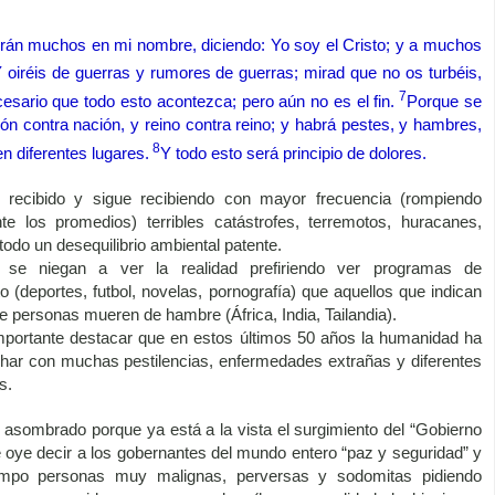
rán muchos en mi nombre, diciendo: Yo soy el Cristo; y a muchos
 oiréis de guerras y rumores de guerras; mirad que no os turbéis,
7
esario que todo esto acontezca; pero aún no es el fin.
Porque se
ión contra nación, y reino contra reino; y habrá pestes, y hambres,
8
n diferentes lugares.
Y todo esto será principio de dolores.
recibido y sigue recibiendo con mayor frecuencia (rompiendo
e los promedios) terribles catástrofes, terremotos, huracanes,
odo un desequilibrio ambiental patente.
se niegan a ver la realidad prefiriendo ver programas de
o (deportes, futbol, novelas, pornografía) que aquellos que indican
e personas mueren de hambre (África, India, Tailandia).
portante destacar que en estos últimos 50 años la humanidad ha
char con muchas pestilencias, enfermedades extrañas y diferentes
s.
asombrado porque ya está a la vista el surgimiento del “Gobierno
e oye decir a los gobernantes del mundo entero “paz y seguridad” y
mpo personas muy malignas, perversas y sodomitas pidiendo