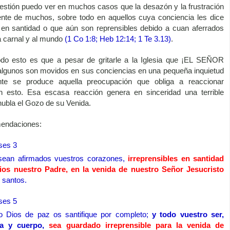
uestión puedo ver en muchos casos que la desazón y la frustración
nte de muchos, sobre todo en aquellos cuya conciencia les dice
en santidad o que aún son reprensibles debido a cuan aferrados
da carnal y al mundo
(1 Co 1:8; Heb 12:14; 1 Te 3.13)
.
odo esto es que a pesar de gritarle a la Iglesia que ¡EL SEÑOR
lgunos son movidos en sus conciencias en una pequeña inquietud
e se produce aquella preocupación que obliga a reaccionar
n esto. Esa escasa reacción genera en sinceridad una terrible
nubla el Gozo de su Venida.
mendaciones:
ses 3
sean afirmados vuestros corazones,
irreprensibles en santidad
ios nuestro Padre, en la venida de nuestro Señor Jesucristo
 santos.
ses 5
 Dios de paz os santifique por completo;
y todo vuestro ser,
lma y cuerpo,
sea guardado irreprensible para la venida de