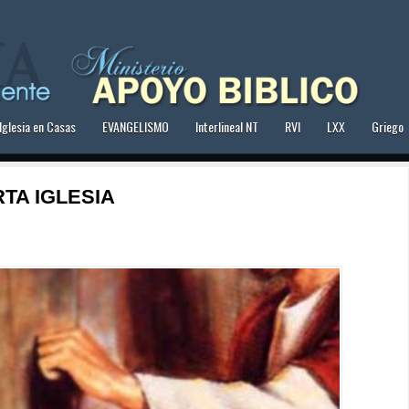
Iglesia en Casas
EVANGELISMO
Interlineal NT
RVI
LXX
Griego
TA IGLESIA 