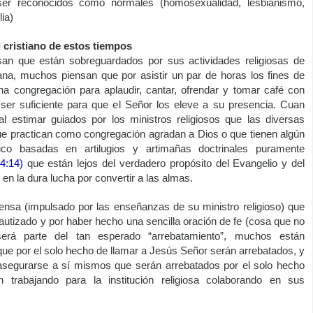
er reconocidos como normales (homosexualidad, lesbianismo,
lia)
l cristiano de estos tiempos
an que están sobreguardados por sus actividades religiosas de
na, muchos piensan que por asistir un par de horas los fines de
 congregación para aplaudir, cantar, ofrendar y tomar café con
 ser suficiente para que el Señor los eleve a su presencia. Cuan
l estimar guiados por los ministros religiosos que las diversas
ue practican como congregación agradan a Dios o que tienen algún
lico basadas en artilugios y artimañas doctrinales puramente
 4:14)
que están lejos del verdadero propósito del Evangelio y del 
en la dura lucha por convertir a las almas.
piensa (impulsado por las enseñanzas de su ministro religioso) que
autizado y por haber hecho una sencilla oración de fe (cosa que no
será parte del tan esperado “arrebatamiento”, muchos están
ue por el solo hecho de llamar a Jesús Señor serán arrebatados, y
asegurarse a sí mismos que serán arrebatados por el solo hecho
 trabajando para la institución religiosa colaborando en sus