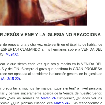
R JESÚS VIENE Y LA IGLESIA NO REACCIONA
 de renovar una y otra vez este sentir en el Espíritu de hablar, de
e DESPERTAR CLAMANDO a mis hermanos sobre la VENIDA DEL
ÚS
(Mt 24:6)
.
plicar lo que siento cada vez que oro y medito en la VENIDA DEL
 y del FIN. Siempre el gozo que confirma la GRAN PROMESA
arece ser opacada al considerar la situación general de la Iglesia de
s
(Ap 3:15-22)
.
o preguntar a muchos hermanos; ¿que sienten? a nivel personal
tar y pensar sinceramente acerca de la Venida de nuestro Señor,
unto ¿Ves las señales de
Mateo 24
cumplirse?, ¿Puedes ver los 
éticos?, ¿Qué piensas cuando lees
Mateo 24
?. Sin responderme o