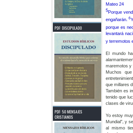
Mateo 24
5
Porque vend
6
engañarán.
Y
PDF: DISCIPULADO
porque es nec
levantará nac
y terremotos e
El mundo ha 
alarmantement
maremotos y t
Muchos que 
entretenimient
que millares d
También es im
tenido que lu
clases de viru
PDF: 50 MENSAJES
Yo estoy muy 
CRISTIANOS
Mundial”, y s
al mismo tie