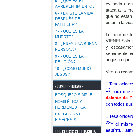
5 - ¿QUE ES EL
evitando la c
ARREPENTIMIENTO?
ataca a la me
6 - ¿EXISTE LA VIDA
que no están 
DESPUÉS DE
están a la vi
FALLECER?
7 - ¿QUE ES LA
Lo peor de t
MUERTE?
VIENE! Solo a
8 - ¿ERES UNA BUENA
y escasament
PERSONA?
seriamente e
9 - ¿QUE ES LA
angustia que 
RELIGIÓN?
10 - ¿COMO MURIÓ
Veo las reco
JESÚS?
1 Tesalonicen
¿CÓMO PREDICAR?
13
para que 
BOSQUEJO SIMPLE
delante de D
HOMILÉTICA Y
con todos sus
HERMENÉUTICA
EXÉGESIS vs
1 Tesalonicen
EISÉGESIS
23
Y el mismo
espíritu, a
PDF: GÉNESIS SEPTUAGINTA