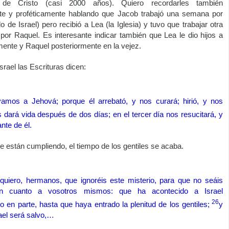
n de Cristo (casi 2000 años). Quiero recordarles también
te y proféticamente hablando que Jacob trabajó una semana por
 de Israel) pero recibió a Lea (la Iglesia) y tuvo que trabajar otra
r Raquel. Es interesante indicar también que Lea le dio hijos a
ente y Raquel posteriormente en la vejez.
rael las Escrituras dicen:
vamos a Jehová; porque él arrebató, y nos curará; hirió, y nos
 dará vida después de dos días; en el tercer día nos resucitará, y
nte de él.
e están cumpliendo, el tiempo de los gentiles se acaba.
quiero, hermanos, que ignoréis este misterio, para que no seáis
en cuanto a vosotros mismos: que ha acontecido a Israel
26
o en parte, hasta que haya entrado la plenitud de los gentiles;
y
rael será salvo,…