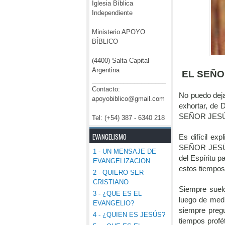
Iglesia Bíblica
Independiente
Ministerio APOYO
BÍBLICO
(4400) Salta Capital
Argentina
EL SEÑO
_____________________
Contacto:
No puedo dejar
apoyobiblico@gmail.com
exhortar, d
SEÑOR JES
Tel: (+54) 387 - 6340 218
EVANGELISMO
Es difícil ex
SEÑOR JESÚS
1 - UN MENSAJE DE
del Espíritu p
EVANGELIZACION
estos tiempo
2 - QUIERO SER
CRISTIANO
Siempre suel
3 - ¿QUE ES EL
luego de medi
EVANGELIO?
siempre preg
4 - ¿QUIEN ES JESÚS?
tiempos prof