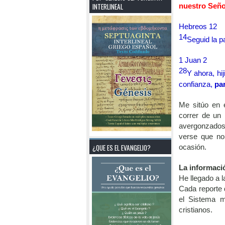
INTERLINEAL
nuestro Seño
Hebreos 12
14
Seguid la p
1 Juan 2
28
Y ahora, hij
confianza,
pa
Me sitúo en 
correr de un
avergonzados,
verse que no 
¿QUE ES EL EVANGELIO?
ocasión.
La informaci
He llegado a l
Cada reporte 
el Sistema m
cristianos.